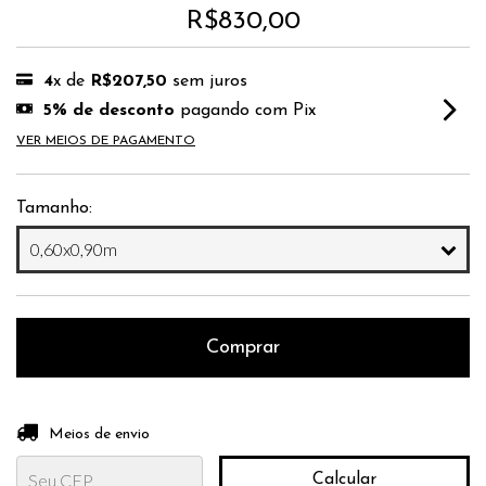
R$830,00
4
x de
R$207,50
sem juros
5% de desconto
pagando com Pix
VER MEIOS DE PAGAMENTO
Tamanho:
Entregas para o CEP:
Alterar CEP
Meios de envio
Calcular