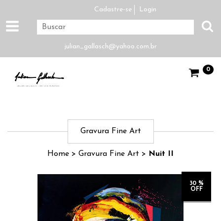
Cadastre-se
Login
julian_gallasch@yahoo.com.br
0
Gravura Fine Art
Home
>
Gravura Fine Art
>
Nuit II
30 %
OFF