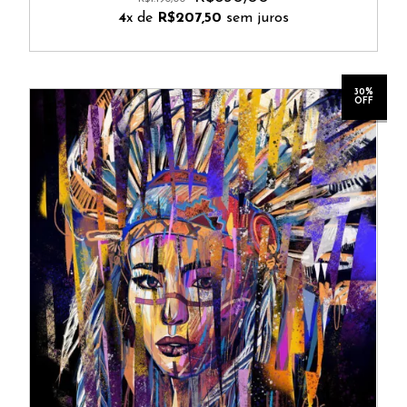
4
x de
R$207,50
sem juros
30%
OFF