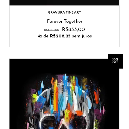
GRAVURA FINE ART
Forever Together
R$833,00
R$1.190,00
4
x de
R$208,25
sem juros
30%
OFF