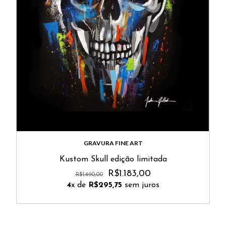
GRAVURA FINE ART
Kustom Skull edição limitada
R$1.183,00
R$1.690,00
4
x de
R$295,75
sem juros