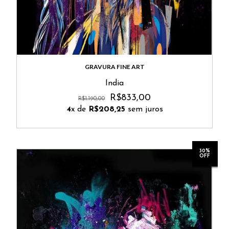
GRAVURA FINE ART
India
R$833,00
R$1.190,00
4
x de
R$208,25
sem juros
30%
OFF